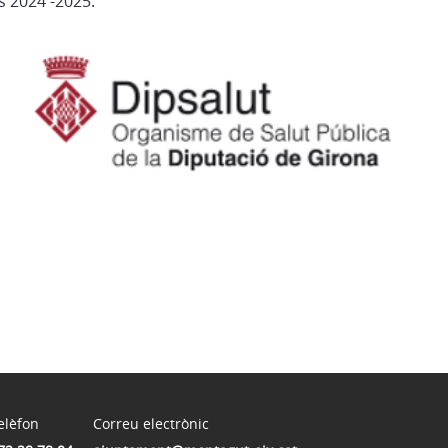
s 2024 -2025.
elèfon
Correu electrònic