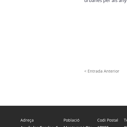
urbanes per als any
< Entrada Anterior
Adreça
Població
Codi Postal
T