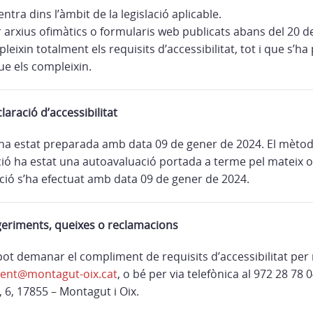
ntra dins l’àmbit de la legislació aplicable.
r arxius ofimàtics o formularis web publicats abans del 20 
eixin totalment els requisits d’accessibilitat, tot i que s’ha
ue els compleixin.
laració d’accessibilitat
ha estat preparada amb data 09 de gener de 2024. El mètode
ció ha estat una autoavaluació portada a terme pel mateix o
ació s’ha efectuat amb data 09 de gener de 2024.
geriments, queixes o reclamacions
ot demanar el compliment de requisits d’accessibilitat per 
ent@montagut-oix.cat
, o bé per via telefònica al 972 28 78
s, 6, 17855 – Montagut i Oix.