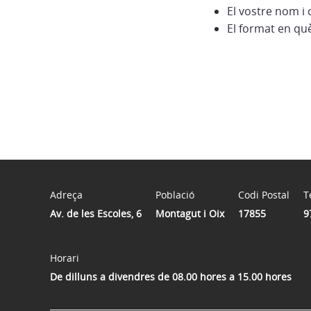
El vostre nom i 
El format en qu
Adreça
Població
Codi Postal
T
Av. de les Escoles, 6
Montagut i Oix
17855
9
Horari
De dilluns a divendres de 08.00 hores a 15.00 hores