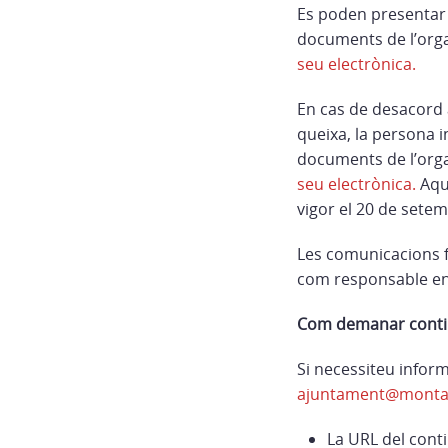
Es poden presentar s
documents de l’organ
seu electrònica.
En cas de desacord a
queixa, la persona i
documents de l’organ
seu electrònica.
Aque
vigor el 20 de sete
Les comunicacions f
com responsable en 
Com demanar contin
Si necessiteu infor
ajuntament@montag
La URL del cont