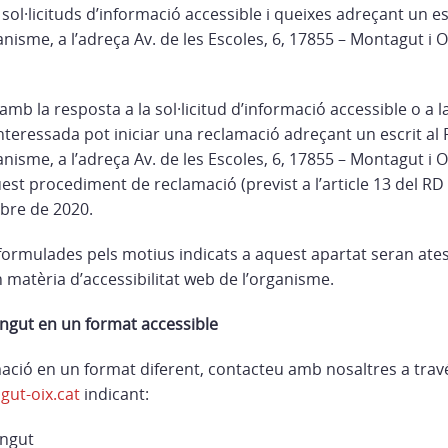
ol·licituds d’informació accessible i queixes adreçant un esc
isme, a l’adreça Av. de les Escoles, 6, 17855 – Montagut i Oi
mb la resposta a la sol·licitud d’informació accessible o a 
nteressada pot iniciar una reclamació adreçant un escrit al 
isme, a l’adreça Av. de les Escoles, 6, 17855 – Montagut i Oi
st procediment de reclamació (previst a l’article 13 del RD
mbre de 2020.
ormulades pels motius indicats a aquest apartat seran ates
matèria d’accessibilitat web de l’organisme.
gut en un format accessible
mació en un format diferent, contacteu amb nosaltres a trav
ut-oix.cat
indicant:
ingut