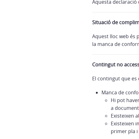
Aquesta declaració d
Situació de compli
Aquest lloc web és 
la manca de conform
Contingut no access
El contingut que es 
Manca de confor
Hi pot have
a documents
Existeixen a
Existeixen i
primer pla i