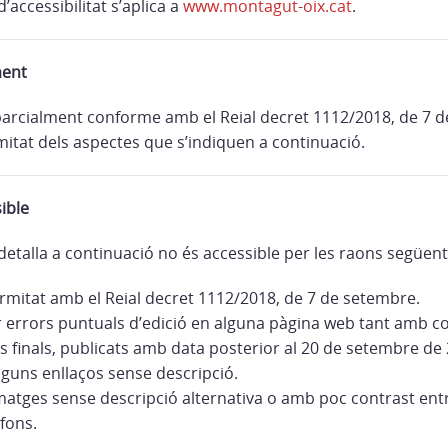
’accessibilitat s’aplica a
www.montagut-oix.cat
.
ment
parcialment conforme amb el Reial decret 1112/2018, de 7 
itat dels aspectes que s’indiquen a continuació.
ible
detalla a continuació no és accessible per les raons següent
mitat amb el Reial decret 1112/2018, de 7 de setembre.
r errors puntuals d’edició en alguna pàgina web tant amb 
 finals, publicats amb data posterior al 20 de setembre de 
lguns enllaços sense descripció.
matges sense descripció alternativa o amb poc contrast entr
 fons.