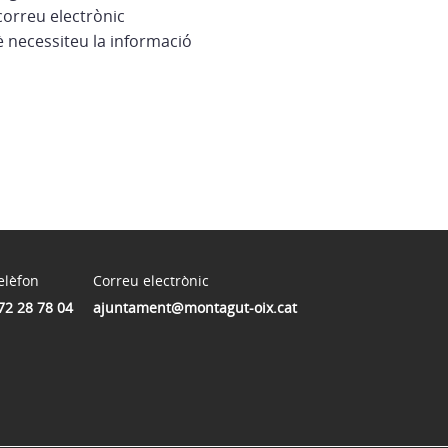
correu electrònic
è necessiteu la informació
elèfon
Correu electrònic
72 28 78 04
ajuntament@montagut-oix.cat