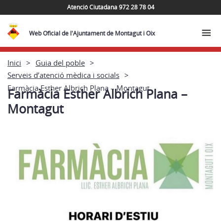
Atenció Ciutadana 972 28 78 04
Web Oficial de l'Ajuntament de Montagut i Oix
Inici
Guia del poble
Serveis d’atenció mèdica i socials
Farmàcia Esther Albrich Plana – Montagut
Farmàcia Esther Albrich Plana –
Montagut