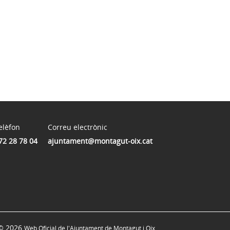
elèfon
Correu electrònic
72 28 78 04
ajuntament@montagut-oix.cat
© 2026
Web Oficial de l'Ajuntament de Montagut i Oix